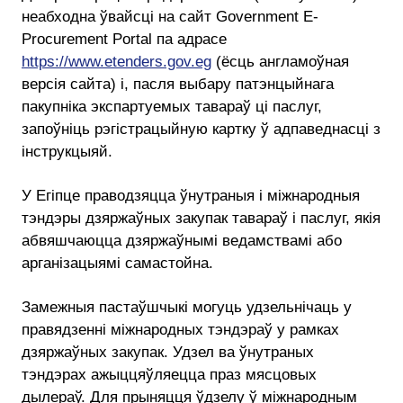
неабходна ўвайсці на сайт Government E-
Procurement Portal па адрасе
https://www.etenders.gov.eg
(ёсць англамоўная
версія сайта) і, пасля выбару патэнцыйнага
пакупніка экспартуемых тавараў ці паслуг,
запоўніць рэгістрацыйную картку ў адпаведнасці з
інструкцыяй.
У Егіпце праводзяцца ўнутраныя і міжнародныя
тэндэры дзяржаўных закупак тавараў і паслуг, якія
абвяшчаюцца дзяржаўнымі ведамствамі або
арганізацыямі самастойна.
Замежныя пастаўшчыкі могуць удзельнічаць у
правядзенні міжнародных тэндэраў у рамках
дзяржаўных закупак. Удзел ва ўнутраных
тэндэрах ажыццяўляецца праз мясцовых
дылераў. Для прыняцця ўдзелу ў міжнародным