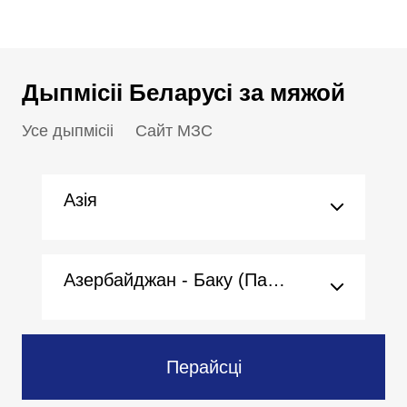
Дыпмісіі Беларусі за мяжой
Усе дыпмісіі
Сайт МЗС
Азія
Азербайджан - Баку (Пасольства)
Перайсці