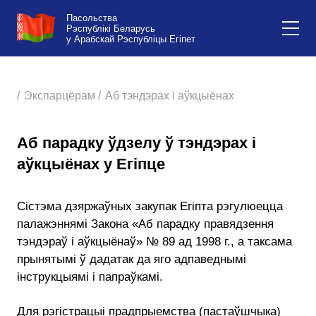
Пасольства
Рэспублікі Беларусь
у Арабскай Рэспубліцы Егіпет
/
Экспарцёрам /
Аб тэндэрах і аўкцыёнах
Аб парадку ўдзелу ў тэндэрах і
аўкцыёнах у Егіпце
Сістэма дзяржаўных закупак Егіпта рэгулюецца
палажэннямі Закона «Аб парадку правядзення
тэндэраў і аўкцыёнаў» № 89 ад 1998 г., а таксама
прынятымі ў дадатак да яго адпаведнымі
інструкцыямі і папраўкамі.
Для рэгістрацыі прадпрыемства (пастаўшчыка)