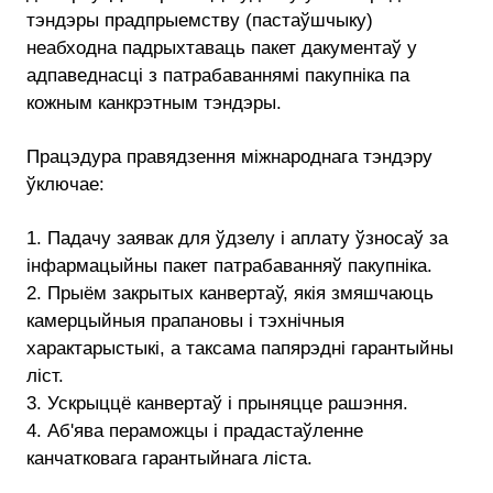
тэндэры прадпрыемству (пастаўшчыку)
неабходна падрыхтаваць пакет дакументаў у
адпаведнасці з патрабаваннямі пакупніка па
кожным канкрэтным тэндэры.
Працэдура правядзення міжнароднага тэндэру
ўключае:
1. Падачу заявак для ўдзелу і аплату ўзносаў за
інфармацыйны пакет патрабаванняў пакупніка.
2. Прыём закрытых канвертаў, якія змяшчаюць
камерцыйныя прапановы і тэхнічныя
характарыстыкі, а таксама папярэдні гарантыйны
ліст.
3. Ускрыццё канвертаў і прыняцце рашэння.
4. Аб'ява пераможцы і прадастаўленне
канчатковага гарантыйнага ліста.