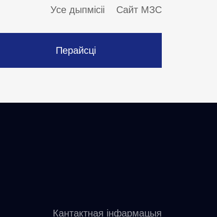
Усе дыпмісіі
Сайт МЗС
Перайсці
Кантактная інфармацыя