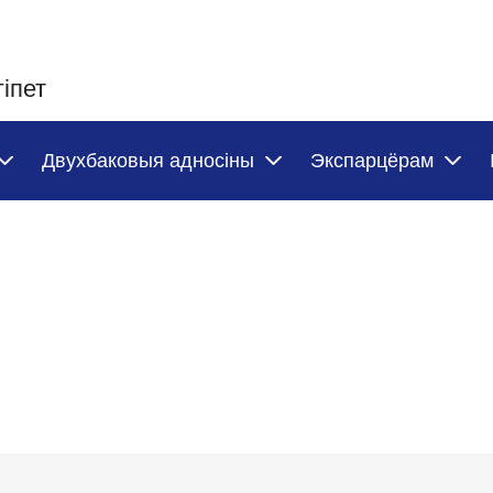
іпет
Двухбаковыя адносіны
Экспарцёрам