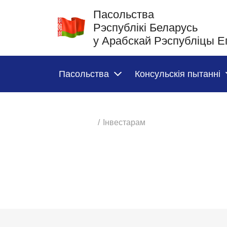
Пасольства
Рэспублікі Беларусь
у Арабскай Рэспубліцы Ег
Пасольства
Консульскія пытанні
/
Iнвестарам