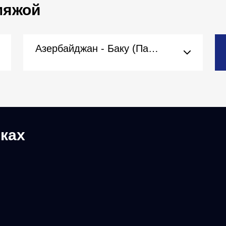
 мяжой
Азербайджан - Баку (Пасольства)
ках