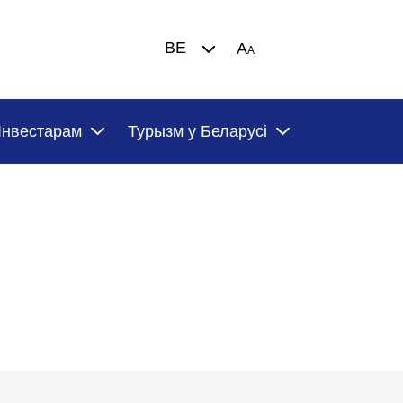
BE
A
A
Iнвестарам
Турызм у Беларусi